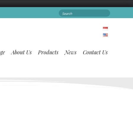
S
e
a
r
c
h
ge
About Us
Products
News
Contact Us
f
o
r
: